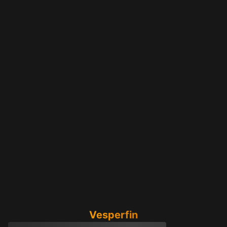
13 поток — декабрь 2025
— Vesperfin & Co.Trading
Месячный поток в закрытом сообществе трейдеров Vesp
Vesperfin